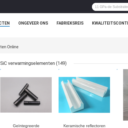
CTEN
ONGEVEER ONS
FABRIEKSREIS
KWALITEITSCONT
en Online
SiC verwarmingselementen
(149)
BESTE PRIJS
BESTE PRIJS
BES
Geïntegreerde
Keramische reflectoren