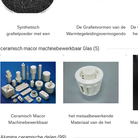
Synthetisch
De Grafietvormen van de
De 
grafietpoeder met een
Warmtegeleidingsvermogendouane
he
hoog koolstofgehalte
voor het Gieten van Metaal
ceramisch macor machinebewerkbaar Glas
(5)
BESTE PRIJS
BESTE PRIJS
BES
Ceramisch Macor
het metaalbewerkende
Machinebewerkbaar
Materiaal van de het
Mac
Glas
Glas Ceramische
Opmerkelijke Techniek
2.
Alumina ceramische delen
(99)