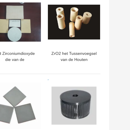
t Zirconiumdioxyde
ZrO2 het Tussenvoegsel
die van de
van de Houten
dermetallurgie Tray
trechterpijp voor Gietend
 Dielectric Ceramics,
Al Killed Steel
 Capacitors sinteren
TE PRIJS
BESTE PRIJS