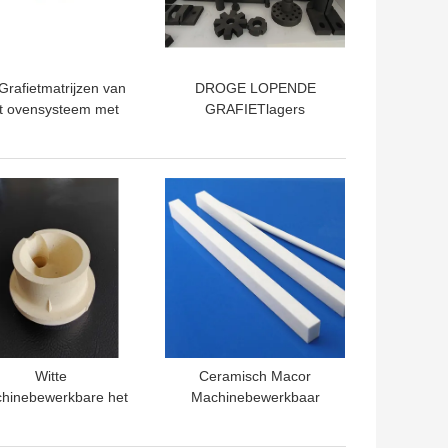
Grafietmatrijzen van
DROGE LOPENDE
t ovensysteem met
GRAFIETlagers
Hoge Thermische
Weerstand
TE PRIJS
BESTE PRIJS
Witte
Ceramisch Macor
hinebewerkbare het
Machinebewerkbaar
Glas Ceramische
Glas
58g/Cm3 Dichtheid