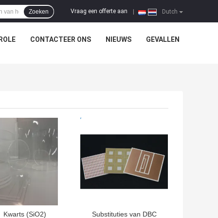
Vraag een offerte aan
Zoeken
|
Dutch
ROLE
CONTACTEER ONS
NIEUWS
GEVALLEN
TE PRIJS
BESTE PRIJS
Kwarts (SiO2)
Substituties van DBC