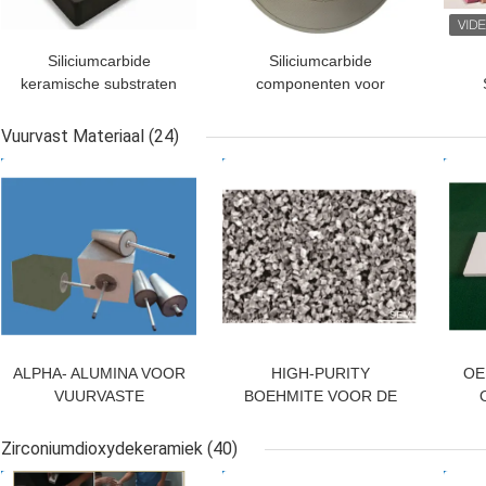
Siliciumcarbide
Siliciumcarbide
keramische substraten
componenten voor
(SiC)
halfgeleiderapparatuur
P
Vuurvast Materiaal
(24)
entr
BESTE PRIJS
BESTE PRIJS
BES
ALPHA- ALUMINA VOOR
HIGH-PURITY
OEM
VUURVASTE
BOEHMITE VOOR DE
MATERIALEN,
CERAMISCHE
Zirc
UNSHAPED-VUURVAST
SEPARATOR VAN DE
Zirconiumdioxydekeramiek
(40)
MATERIAAL
LITHIUMbatterij
BESTE PRIJS
BESTE PRIJS
BES