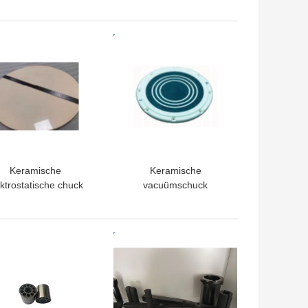
TE PRIJS
BESTE PRIJS
Keramische
Keramische
ektrostatische chuck
vacuümschuck
(ESC) ️ Precision
trate Clamping voor
vacuüm- en
TE PRIJS
BESTE PRIJS
lasmaomgevingen