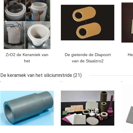
ZrO2 de Keramiek van
De gietende de Diapoort
He
het
van de Staalzro2
Schildzirconiumdioxyde
Gietlepel plateert de
poe
voor Sapphire Crystal
Gele Weerstand van de
For
De keramiek van het siliciumnitride
(21)
Growth By Kyropoulos
Kleurenerosie
Chip
BESTE PRIJS
BESTE PRIJS
BES
Method