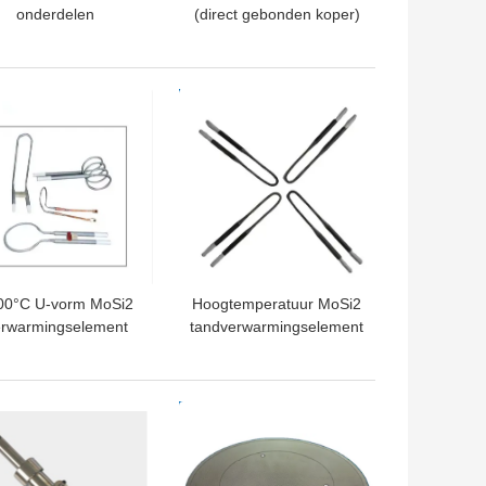
onderdelen
(direct gebonden koper)
TE PRIJS
BESTE PRIJS
00°C U-vorm MoSi2
Hoogtemperatuur MoSi2
rwarmingselement
tandverwarmingselement
r Zirconia Sintering
voor vacuümvormende
machines
tandverwarmingselement
TE PRIJS
BESTE PRIJS