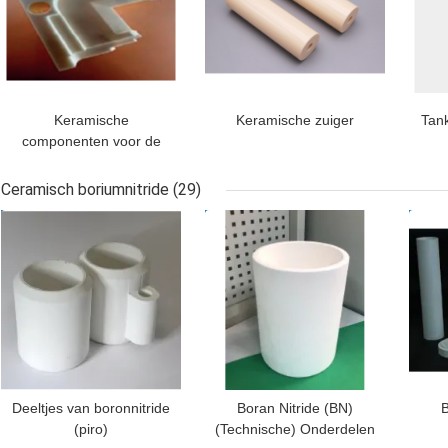
Keramische
Keramische zuiger
Tan
componenten voor de
bredere
halfgeleiderindustrie
Ceramisch boriumnitride
(29)
BESTE PRIJS
BESTE PRIJS
BES
Deeltjes van boronnitride
Boran Nitride (BN)
B
(piro)
(Technische) Onderdelen