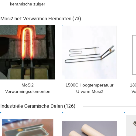
keramische zuiger
Mosi2 het Verwarmen Elementen
(73)
BESTE PRIJS
BESTE PRIJS
BES
MoSi2
1500C Hoogtemperatuur
18
Verwarmingselementen
U-vorm Mosi2
Ve
1700°C 1800°C 1850°C
Warmteelement
Voo
1900°C
Industriële Ceramische Delen
(126)
BESTE PRIJS
BESTE PRIJS
BES