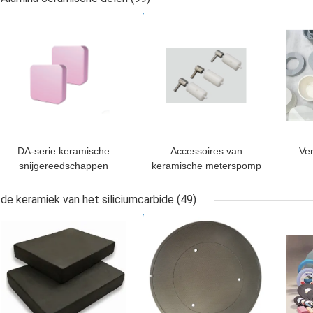
van hulpmiddelenmacor
4
BESTE PRIJS
BESTE PRIJS
BES
Machinebewerkbare
Sam
DA-serie keramische
Accessoires van
Ver
snijgereedschappen
keramische meterspomp
zonder klep
de keramiek van het siliciumcarbide
(49)
BESTE PRIJS
BESTE PRIJS
BES