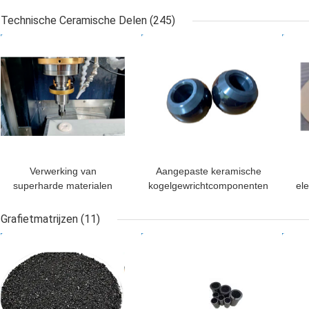
Technische Ceramische Delen
(245)
BESTE PRIJS
BESTE PRIJS
BES
Verwerking van
Aangepaste keramische
superharde materialen
kogelgewrichtcomponenten
el
Subs
Grafietmatrijzen
(11)
BESTE PRIJS
BESTE PRIJS
BES
p