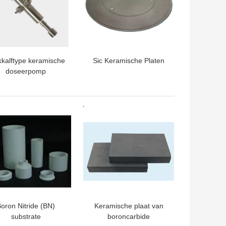
kkalftype keramische
Sic Keramische Platen
doseerpomp
TE PRIJS
BESTE PRIJS
oron Nitride (BN)
Keramische plaat van
substrate
boroncarbide