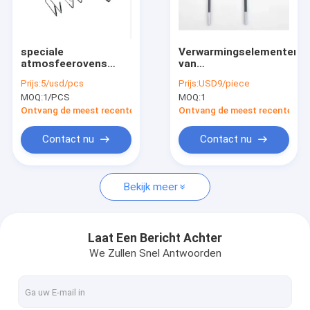
Fabrieksreis
Kwaliteitscontrole
speciale
Verwarmingselementen
atmosfeerovens
van
Contacteer ons
MOSI2 verwarmer
verwarmingseenheden
Prijs:
5/usd/pcs
Prijs:
USD9/piece
500°C-1800°C
voor sinterovens
MOQ:
1/PCS
MOQ:
1
Disilicide mosi2
Nieuws
verwarmingselement
Ontvang de meest recente Prijs
Ontvang de meest recente Prij
Gevallen
Contact nu
Contact nu
Bekijk meer
SiC verwarmingselementen
Mosi2 het Verwarmen Elementen
Laat Een Bericht Achter
We Zullen Snel Antwoorden
Industriële Ceramische Delen
Ceramisch boriumnitride