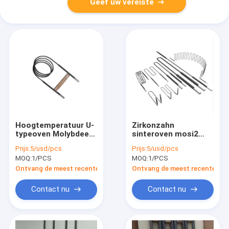
Geef uw vereiste
Hoogtemperatuur U-
Zirkonzahn
typeoven Molybdeen
sinteroven mosi2
Mosi2
verwarmingselement
Prijs:
5/usd/pcs
Prijs:
5/usd/pcs
Verwarmingselement
voor zirkoon
MOQ:
1/PCS
MOQ:
1/PCS
Voor Laboven Tot
1800C
Ontvang de meest recente Prijs
Ontvang de meest recente Prij
Contact nu
Contact nu