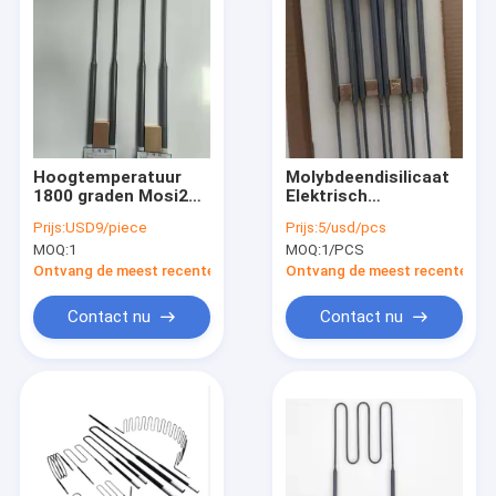
Hoogtemperatuur
Molybdeendisilicaat
1800 graden Mosi2
Elektrisch
Verwarming voor
verwarmingselement
Prijs:
USD9/piece
Prijs:
5/usd/pcs
oven Mosi2
recht U W type Mosi2
MOQ:
1
MOQ:
1/PCS
Verwarmingselement
Verwarmer Voor oven
Ontvang de meest recente Prijs
Ontvang de meest recente Prij
Contact nu
Contact nu
Huis
Producten
Ongeveer ons