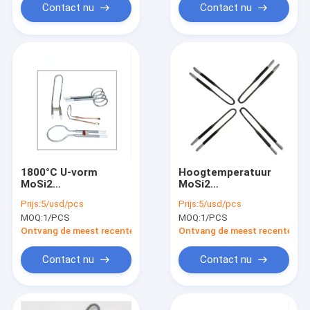
Contact nu
Contact nu
1800°C U-vorm
Hoogtemperatuur
MoSi2
MoSi2
Verwarmingselement
tandverwarmingselement
Prijs:
5/usd/pcs
Prijs:
5/usd/pcs
Voor Zirconia
voor
MOQ:
1/PCS
MOQ:
1/PCS
Sintering
vacuümvormende
machines
Ontvang de meest recente Prijs
Ontvang de meest recente Prij
tandverwarmingselement
Contact nu
Contact nu