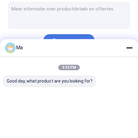
Technische Ceramische Delen
Grafietmatrijzen
ceramisch macor machinebewerkbaar Glas
Doorgaan
Alumina ceramische delen
Ma
de keramiek van het siliciumcarbide
Onze Categorieën
3:33 PM
Vuurvast Materiaal
Good day, what product are you looking for?
Zirconiumdioxydekeramiek
De keramiek van het siliciumnitride
Schurende media
SiC
Mosi2 het
Industriële
diamanthulpmiddelen
verwarmingselementen
Verwarmen
Ceramische De
Elementen