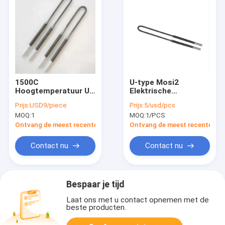
1500C
U-type Mosi2
Hoogtemperatuur U-
Elektrische
vorm Mosi2
keramische
Prijs:
USD9/piece
Prijs:
5/usd/pcs
Warmteelement Voor
weerstandsverwarmings
MOQ:
1
MOQ:
1/PCS
Muffeloven
voor tandheelkundige
ovens
Ontvang de meest recente Prijs
Ontvang de meest recente Prij
Contact nu
Contact nu
Bespaar je tijd
Laat ons met u contact opnemen met de
beste producten.