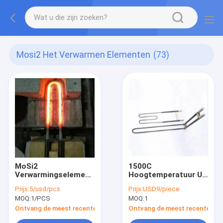
Mosi2 Het Verwarmen Elementen
(73)
MoSi2
1500C
Verwarmingselementen
Hoogtemperatuur U-
1700°C 1800°C
vorm Mosi2
Prijs:
5/usd/pcs
Prijs:
USD9/piece
1850°C 1900°C
Warmteelement
MOQ:
1/PCS
MOQ:
1
Ontvang de meest recente Prijs
Ontvang de meest recente Prij