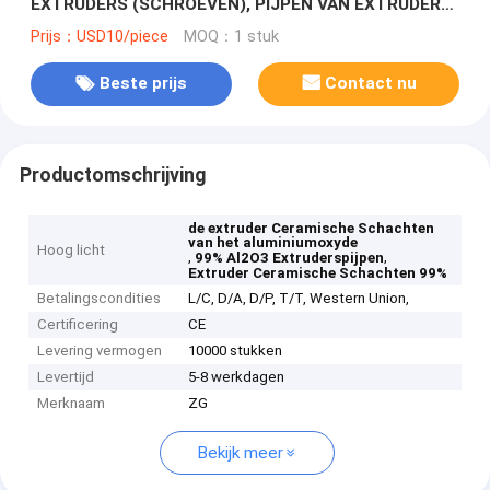
EXTRUDERS (SCHROEVEN), PIJPEN VAN EXTRUDERS
(KERNEN)
Prijs：USD10/piece
MOQ：1 stuk
Beste prijs
Contact nu
Productomschrijving
de extruder Ceramische Schachten
van het aluminiumoxyde
Hoog licht
,
,
99% Al2O3 Extruderspijpen
Extruder Ceramische Schachten 99%
Betalingscondities
L/C, D/A, D/P, T/T, Western Union,
Certificering
CE
Levering vermogen
10000 stukken
Levertijd
5-8 werkdagen
Merknaam
ZG
Bekijk meer