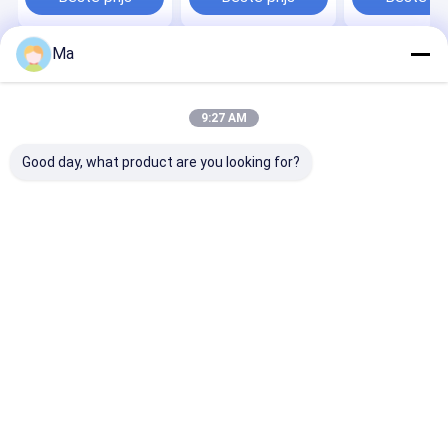
lage
en isostatisch
dubbelzijdig sl
slijttemperatuur
persen voor
uniforme dichtheid
Ma
Thuis
Ongeveer
Contacteer
Desktop
ons
ons
Site
Sitemap
Privacy Policy
9:27 AM
Kwaliteit
SiC verwarmingselementen
China Fabriek.Copyright ©
2026 HENAN ZG INDUSTRIAL PRODUCTS CO.,LTD. All Rights
Good day, what product are you looking for?
Reserved.
Huis
Producten
Ongeveer ons