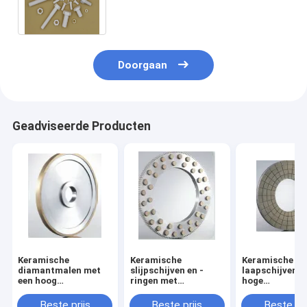
EXTRUDERS (KERNEN)
Doorgaan
Geadviseerde Producten
Keramische
Keramische
Keramische
diamantmalen met
slijpschijven en -
laapschijven v
een hoog
ringen met
hoge
slijtageefficiënt,
hoogzuivere
bewerkingseffi
hoge slijtvastheid en
verhardingstechnologie
en goede vlakhe
Beste prijs
Beste prijs
Beste pri