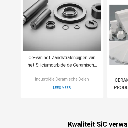
Ce-van het Zandstralenpijpen van
het Siliciumcarbide de Ceramische
Hoge Elastische Modulus
Industriële Ceramische Delen
CERAM
PRODU
LEES MEER
Kwaliteit SiC ver