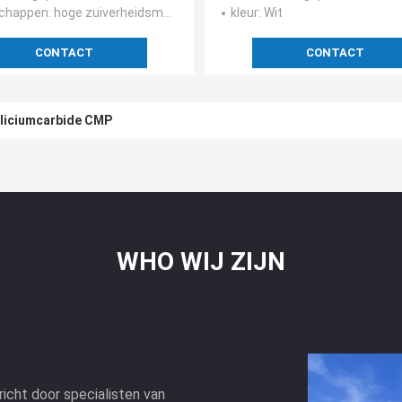
schappen
: hoge zuiverheidsmateriaal geschikt voor het optische smelten; hoge glasweerstand en corrosieweerstan
kleur
: Wit
CONTACT
CONTACT
siliciumcarbide CMP
WHO WIJ ZIJN
richt door specialisten van