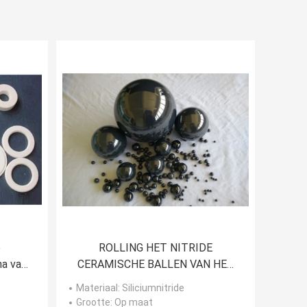
e
ROLLING HET NITRIDE
a van
CERAMISCHE BALLEN VAN HET
misch
LAGERSsi3n4 SILICIUM VOOR
Materiaal
: Siliciumnitride
ROLLENDE LAGERS
Grootte
: Op maat