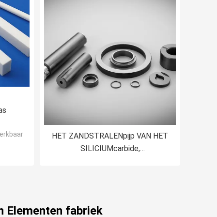
as
rkbaar Glas
HET ZANDSTRALENpijp VAN HET
SILICIUMcarbide,
METAALvoorbehandeling,
VORMbehandeling, HET
VERSTERKEN, ROESTverwijdering,
LICHTE DECORATIE
 Elementen fabriek