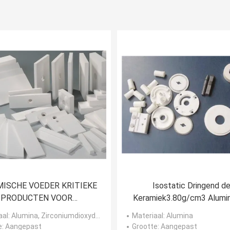
ISCHE VOEDER KRITIEKE
Isostatic Dringend d
PRODUCTEN VOOR
Keramiek3.80g/cm3 Alumin
GLASindustrie
het Aluminiumoxyde Cera
aal
: Alumina, Zirconiumdioxyde, SiO2
Materiaal
: Alumina
Gekorreld Poeder
e
: Aangepast
Grootte
: Aangepast