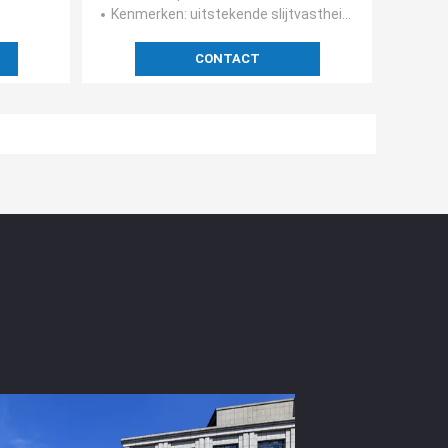
Kenmerken
: uitstekende slijtvastheid; chemische inertheid; geen slijpen in het te verpletteren product; lange l
CONTACT