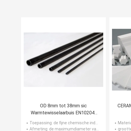
OD 8mm tot 38mm sic
CERAM
Warmtewisselaarbuis EN10204-
3.1
Toepassing
: de fijne chemische industrie, de farmaceutische industrie, milieubescherming techniek
Materi
Afmeting
: de maximumdiameter van het blok van de buisbundel kan 200mm bereiken, en de hoogte kan 500mm zijn.
groott