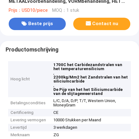
METAALvoorbehandeling, VORMbehandeling, HET
VERSTERKEN, ROESTverwijdering, LICHTE
Prijs：USD10/piece
MOQ：1 stuk
DECORATIE
Beste prijs
Contact nu
Productomschrijving
1700C het Carbidezandstralen van
het temperaturensilicium
,
2200kg/Mm2 het Zandstralen van het
Hoog licht
siliciumcarbide
,
De Pijp van het het Siliciumcarbide
van de slijtageweerstand
L/C, D/A, D/P, T/T, Western Union,
Betalingscondities
MoneyGram
Certificering
CE
Levering vermogen
10000 Stukken per Maand
Levertijd
3 werkdagen
Merknaam
ZG