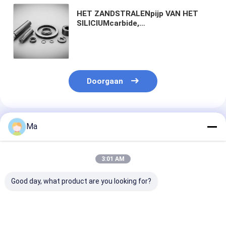
HET ZANDSTRALENpijp VAN HET
SILICIUMcarbide,
METAALvoorbehandeling,
VORMbehandeling, HET
VERSTERKEN, ROESTverwijdering,
LICHTE DECORATIE
Doorgaan
Geadviseerde Producten
Ma
3:01 AM
Good day, what product are you looking for?
ZWART
SSiC kogelmolen met
Drukloos gesin