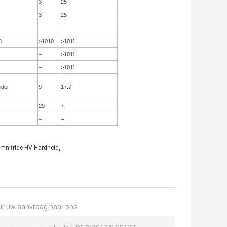
3
25
3
25
8
>1010
>1011
–
>1011
–
>1011
ider
9
17.7
29
7
–
–
,
umnitride HV-Hardheid
ur uw aanvraag naar ons