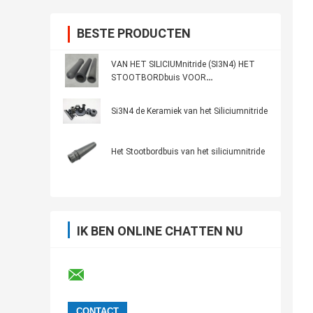
BESTE PRODUCTEN
VAN HET SILICIUMnitride (SI3N4) HET
STOOTBORDbuis VOOR
ALUMINIUMindustrie VAN
LAGEDRUKafgietsel, BESTE
Si3N4 de Keramiek van het Siliciumnitride
THERMISCHE SCHOKweerstand
Het Stootbordbuis van het siliciumnitride
IK BEN ONLINE CHATTEN NU