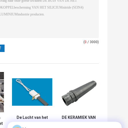
(
0
/ 3000)
&
De Lucht van het
DE KERAMIEK VAN
et
siliciumnitride
HET