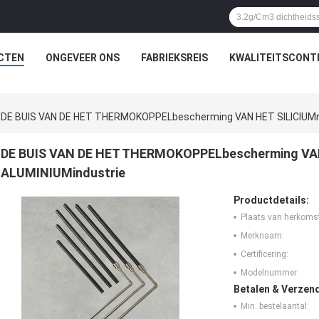
CTEN
ONGEVEER ONS
FABRIEKSREIS
KWALITEITSCONT
DE BUIS VAN DE HET THERMOKOPPELbescherming VAN HET SILICIUMni
DE BUIS VAN DE HET THERMOKOPPELbescherming VAN 
ALUMINIUMindustrie
Productdetails:
Plaats van herkoms
Merknaam:
Certificering:
Modelnummer:
Betalen & Verzen
Min. bestelaantal: