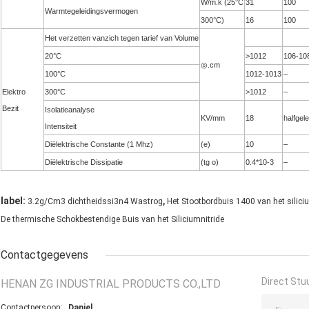
W/m.k (25°C
31
100
Warmtegeleidingsvermogen
300°C)
16
100
Het verzetten vanzich tegen tarief van Volume
20°C
>1012
106-10
◎.cm
100°C
1012-1013
–
Elektro
300°C
>1012
–
Bezit
Isolatieanalyse
KV/mm
18
halfgele
Intensiteit
Diëlektrische Constante (1 Mhz)
(e)
10
–
Diëlektrische Dissipatie
(tg o)
0.4*10-3
–
,
label:
3.2g/Cm3 dichtheidssi3n4 Wastrog
Het Stootbordbuis 1400 van het silici
De thermische Schokbestendige Buis van het Siliciumnitride
Contactgegevens
Direct Stu
HENAN ZG INDUSTRIAL PRODUCTS CO.,LTD
Contactpersoon:
Daniel