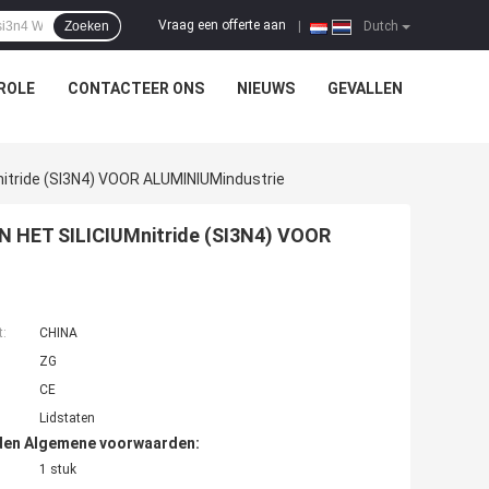
Vraag een offerte aan
Zoeken
|
Dutch
ROLE
CONTACTEER ONS
NIEUWS
GEVALLEN
tride (SI3N4) VOOR ALUMINIUMindustrie
HET SILICIUMnitride (SI3N4) VOOR
t:
CHINA
ZG
CE
Lidstaten
den Algemene voorwaarden:
1 stuk