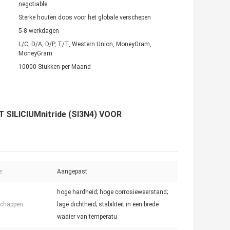
negotiable
Sterke houten doos voor het globale verschepen
5-8 werkdagen
L/C, D/A, D/P, T/T, Western Union, MoneyGram,
MoneyGram
10000 Stukken per Maand
SILICIUMnitride (SI3N4) VOOR
e:
Aangepast
hoge hardheid; hoge corrosieweerstand;
chappen:
lage dichtheid; stabiliteit in een brede
waaier van temperatu