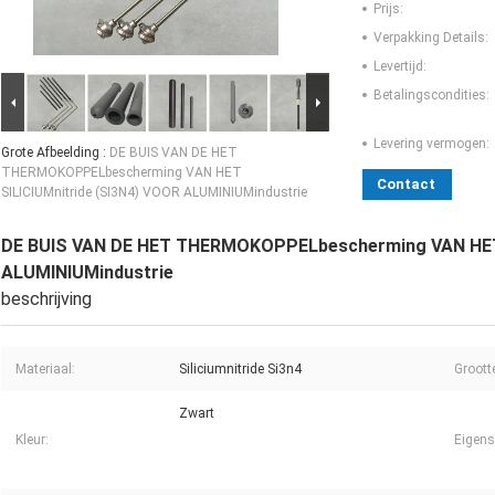
Prijs:
Verpakking Details:
Levertijd:
Betalingscondities:
Levering vermogen:
Grote Afbeelding :
DE BUIS VAN DE HET
THERMOKOPPELbescherming VAN HET
Contact
SILICIUMnitride (SI3N4) VOOR ALUMINIUMindustrie
DE BUIS VAN DE HET THERMOKOPPELbescherming VAN HET 
ALUMINIUMindustrie
beschrijving
Materiaal:
Siliciumnitride Si3n4
Groott
Zwart
Kleur:
Eigens