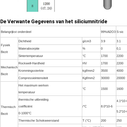
De Verwante Gegevens van het siliciumnitride
Belangrijkst onderdeel
99%Al2O3
S-sic
Dichtheid
g/cm3
3.9
3.1
Fysiek
Waterabsorptie
%
0
0,1
Bezit
Sintertemperatuur
°C
1700
2200
Rockwell-Hardheid
HV
1700
2200
Mechanisch
Krommingssterkte
kgf/mm2
3500
4000
Bezit
Compressieintensiteit
Kgf/mm2
30000
20000
Het maximum werken
°C
1500
1600
temperatuur
thermische uitbreiding
4.1*10-
coëfficiënt
/°C
8.0*10-6
Thermisch
5.2*10-
0-1000°C
Bezit
Thermische Schokweerstand
T (°C)
200
250