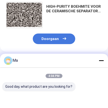
HIGH-PURITY BOEHMITE VOOR
DE CERAMISCHE SEPARATOR
VAN DE LITHIUMbatterij
Doorgaan
Geadviseerde Producten
Ma
4:04 PM
Good day, what product are you looking for?
OEM Speciaal
SUBSTRATEN,
GECALCINEER