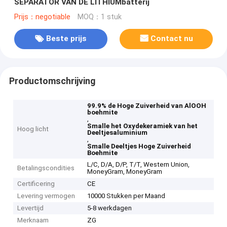
SEPARATOR VAN DE LITHIUMbatterij
Prijs：negotiable
MOQ：1 stuk
Beste prijs
Contact nu
Productomschrijving
99.9% de Hoge Zuiverheid van AlOOH
boehmite
,
Smalle het Oxydekeramiek van het
Hoog licht
Deeltjesaluminium
,
Smalle Deeltjes Hoge Zuiverheid
Boehmite
L/C, D/A, D/P, T/T, Western Union,
Betalingscondities
MoneyGram, MoneyGram
Certificering
CE
Levering vermogen
10000 Stukken per Maand
Levertijd
5-8 werkdagen
Merknaam
ZG