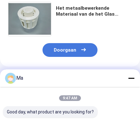
Het metaalbewerkende
Materiaal van de het Glas
Ceramische Opmerkelijke
Techniek van
hulpmiddelenmacor
Machinebewerkbare
Doorgaan
Geadviseerde Producten
Ma
9:47 AM
Good day, what product are you looking for?
Witte
Ceramisch Macor
HET