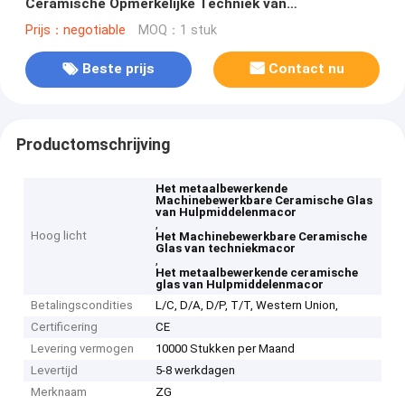
Ceramische Opmerkelijke Techniek van
hulpmiddelenmacor Machinebewerkbare
Prijs：negotiable
MOQ：1 stuk
Beste prijs
Contact nu
Productomschrijving
Het metaalbewerkende
Machinebewerkbare Ceramische Glas
van Hulpmiddelenmacor
,
Hoog licht
Het Machinebewerkbare Ceramische
Glas van techniekmacor
,
Het metaalbewerkende ceramische
glas van Hulpmiddelenmacor
Betalingscondities
L/C, D/A, D/P, T/T, Western Union,
Certificering
CE
Levering vermogen
10000 Stukken per Maand
Levertijd
5-8 werkdagen
Merknaam
ZG