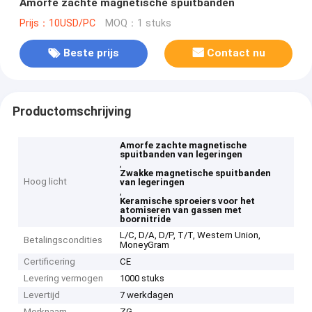
Amorfe zachte magnetische spuitbanden
Prijs：10USD/PC
MOQ：1 stuks
Beste prijs
Contact nu
Productomschrijving
Amorfe zachte magnetische
spuitbanden van legeringen
,
Zwakke magnetische spuitbanden
Hoog licht
van legeringen
,
Keramische sproeiers voor het
atomiseren van gassen met
boornitride
L/C, D/A, D/P, T/T, Western Union,
Betalingscondities
MoneyGram
Certificering
CE
Levering vermogen
1000 stuks
Levertijd
7 werkdagen
Merknaam
ZG