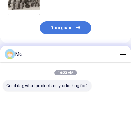
Doorgaan
Geadviseerde Producten
Ma
10:23 AM
Good day, what product are you looking for?
Grootdeeltjesgrootte
Warmtewisselaarbuizen
Zonder druk
Aluminiumnitride
met hoge thermische
gesinterde del
Vulpoeder met Hoge
geleidbaarheid en
siliciumcarbid
Zuiverheid (>96%
isotherme
een hoge
AlN) voor
eigenschappen en
warmtegeleidb
Beste prijs
Beste prijs
Beste pri