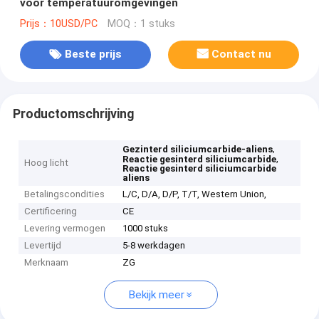
voor temperatuuromgevingen
Prijs：10USD/PC
MOQ：1 stuks
Beste prijs
Contact nu
Productomschrijving
,
Gezinterd siliciumcarbide-aliens
,
Reactie gesinterd siliciumcarbide
Hoog licht
Reactie gesinterd siliciumcarbide
aliens
Betalingscondities
L/C, D/A, D/P, T/T, Western Union,
Certificering
CE
Levering vermogen
1000 stuks
Levertijd
5-8 werkdagen
Merknaam
ZG
Bekijk meer