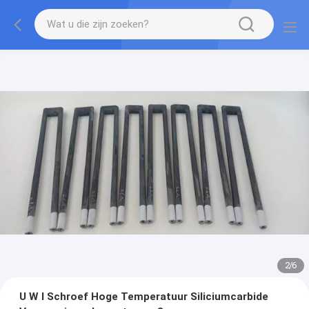
2
/
6
U W I Schroef Hoge Temperatuur Siliciumcarbide