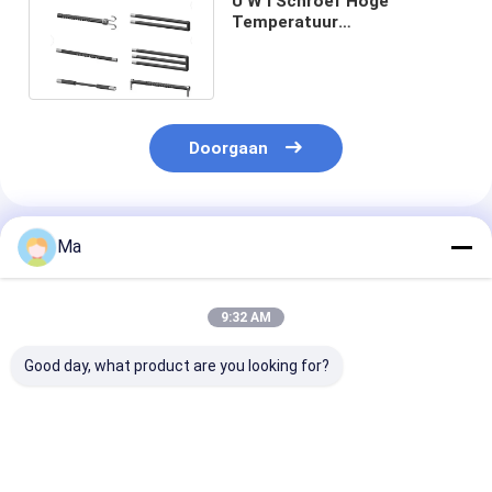
U W I Schroef Hoge
Temperatuur
Siliciumcarbide
Verwarmingselement voor
Oven
Doorgaan
Geadviseerde Producten
Ma
9:32 AM
Good day, what product are you looking for?
Grootdeeltjesgrootte
Warmtewisselaarbuizen
Zonder druk
Aluminiumnitride
met hoge thermische
gesinterde del