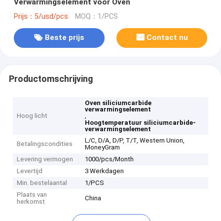
Verwarmingselement voor Oven
Prijs：5/usd/pcs
MOQ：1/PCS
Beste prijs
Contact nu
Productomschrijving
Oven siliciumcarbide
verwarmingselement
Hoog licht
,
Hoogtemperatuur siliciumcarbide-
verwarmingselement
L/C, D/A, D/P, T/T, Western Union,
Betalingscondities
MoneyGram
Levering vermogen
1000/pcs/Month
Levertijd
3 Werkdagen
Min. bestelaantal
1/PCS
Plaats van
China
herkomst