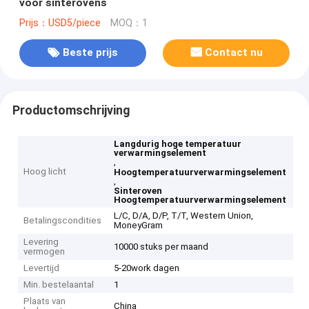
voor sinterovens
Prijs：USD5/piece
MOQ：1
Beste prijs
Contact nu
Productomschrijving
Langdurig hoge temperatuur
verwarmingselement
,
Hoog licht
Hoogtemperatuurverwarmingselement
,
Sinteroven
Hoogtemperatuurverwarmingselement
L/C, D/A, D/P, T/T, Western Union,
Betalingscondities
MoneyGram
Levering
10000 stuks per maand
vermogen
Levertijd
5-20work dagen
Min. bestelaantal
1
Plaats van
China