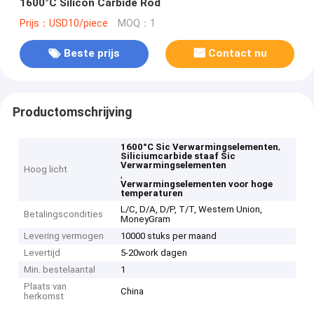
1600°C Silicon Carbide Rod
Prijs：USD10/piece
MOQ：1
Beste prijs
Contact nu
Productomschrijving
,
1600°C Sic Verwarmingselementen
Siliciumcarbide staaf Sic
Verwarmingselementen
Hoog licht
,
Verwarmingselementen voor hoge
temperaturen
L/C, D/A, D/P, T/T, Western Union,
Betalingscondities
MoneyGram
Levering vermogen
10000 stuks per maand
Levertijd
5-20work dagen
Min. bestelaantal
1
Plaats van
China
herkomst