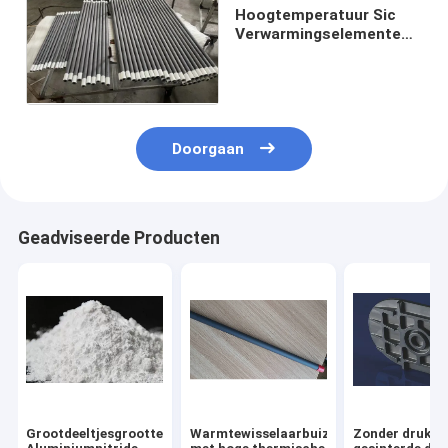
Hoogtemperatuur Sic
Verwarmingselementen,
1600°C Silicon Carbide
Rod
Doorgaan
Geadviseerde Producten
Grootdeeltjesgrootte
Warmtewisselaarbuizen
Zonder druk