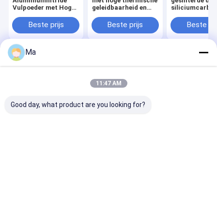
Aluminiumnitride
met hoge thermische
gesinterde del
Vulpoeder met Hoge
geleidbaarheid en
siliciumcarbid
Zuiverheid (>96%
isotherme
een hoge
AlN) voor
eigenschappen en
warmtegeleidb
Beste prijs
Beste prijs
Beste pri
Aanpasbare
Φ19mm tot Φ38mm
en een uitstek
Thermische
diameter
weerstand teg
Interface Materialen
erosie
Ma
Thuis
Ongeveer
Contacteer
Desktop
ons
ons
Site
Sitemap
Privacy Policy
11:47 AM
Kwaliteit
SiC verwarmingselementen
China Fabriek.Copyright ©
2026 HENAN ZG INDUSTRIAL PRODUCTS CO.,LTD. All Rights
Good day, what product are you looking for?
Reserved.
Huis
Producten
Ongeveer ons