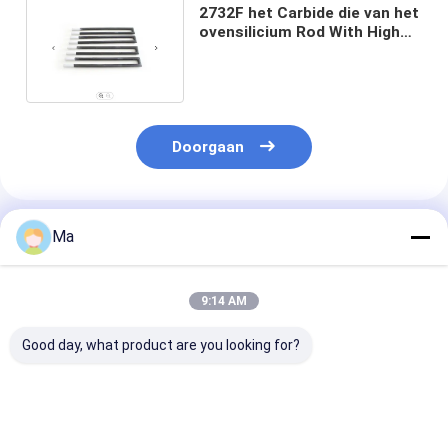
2732F het Carbide die van het
ovensilicium Rod With High
Density verwarmen
Doorgaan
Geadviseerde Producten
Ma
9:14 AM
Good day, what product are you looking for?
Grootdeeltjesgrootte
Warmtewisselaarbuizen
Zonder druk
Aluminiumnitride
met hoge thermische
gesinterde del