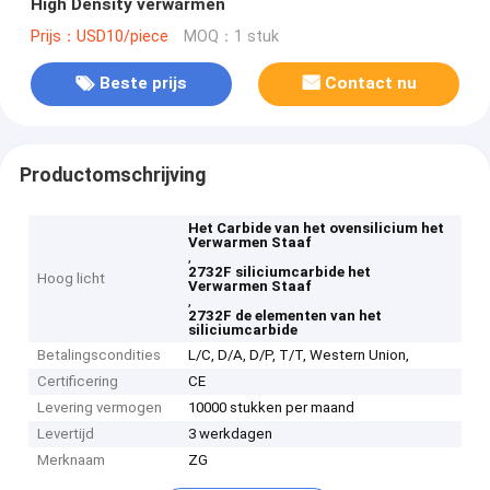
High Density verwarmen
Prijs：USD10/piece
MOQ：1 stuk
Beste prijs
Contact nu
Productomschrijving
Het Carbide van het ovensilicium het
Verwarmen Staaf
,
2732F siliciumcarbide het
Hoog licht
Verwarmen Staaf
,
2732F de elementen van het
siliciumcarbide
Betalingscondities
L/C, D/A, D/P, T/T, Western Union,
Certificering
CE
Levering vermogen
10000 stukken per maand
Levertijd
3 werkdagen
Merknaam
ZG