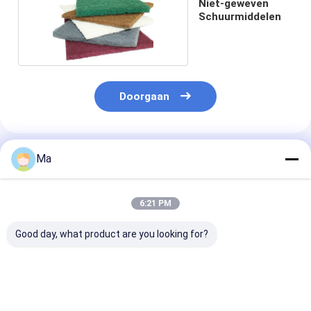
Niet-geweven
Schuurmiddelen
Doorgaan
Geadviseerde Producten
Ma
6:21 PM
Good day, what product are you looking for?
Holle
ROLLING HET
HET POEDER 
glasmicrosferen lage
NITRIDE
HET BORIUMni