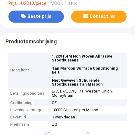
Prijs：USD10/piece
MOQ：1 stuk
Beste prijs
Contact nu
Productomschrijving
1.2x91.4M Non Woven Abrasive
Stootkussens
,
Tan Maroon Surface Conditioning
Hoog licht
Belt
,
Niet Geweven Schurende
Stootkussens Tan Maroon
L/C, D/A, D/P, T/T, Western Union,
Betalingscondities
MoneyGram
Certificering
CE
Levering vermogen
10000 Stukken per Maand
Levertijd
3 werkdagen
Merknaam
ZG