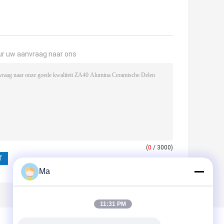
ur uw aanvraag naar ons
(
0
/ 3000)
Ma
11:31 PM