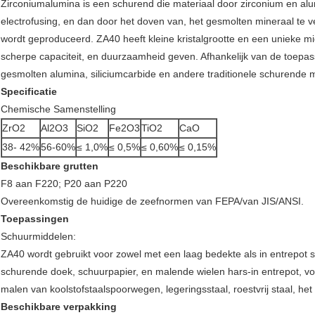
Zirconiumalumina is een schurend die materiaal door zirconium en alu
electrofusing, en dan door het doven van, het gesmolten mineraal te ve
wordt geproduceerd. ZA40 heeft kleine kristalgrootte en een unieke mic
scherpe capaciteit, en duurzaamheid geven. Afhankelijk van de toepas
gesmolten alumina, siliciumcarbide en andere traditionele schurende m
Specificatie
Chemische Samenstelling
ZrO2
Al2O3
SiO2
Fe2O3
TiO2
CaO
38- 42%
56-60%
≤ 1,0%
≤ 0,5%
≤ 0,60%
≤ 0,15%
Beschikbare grutten
F8 aan F220; P20 aan P220
Overeenkomstig de huidige de zeefnormen van FEPA/van JIS/ANSI.
Toepassingen
Schuurmiddelen:
ZA40 wordt gebruikt voor zowel met een laag bedekte als in entrepot
schurende doek, schuurpapier, en malende wielen hars-in entrepot, vo
malen van koolstofstaalspoorwegen, legeringsstaal, roestvrij staal, het
Beschikbare verpakking