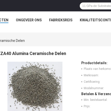
CTEN
ONGEVEER ONS
FABRIEKSREIS
KWALITEITSCONT
ramische Delen
ZA40 Alumina Ceramische Delen
Productdetails:
Plaats van herkoms
Merknaam:
Certificering:
Modelnummer:
Betalen & Verzen
Min. bestelaantal:
Prijs: