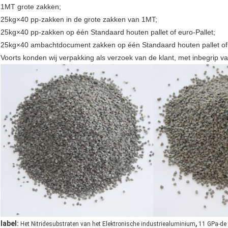
1MT grote zakken;
25kg×40 pp-zakken in de grote zakken van 1MT;
25kg×40 pp-zakken op één Standaard houten pallet of euro-Pallet;
25kg×40 ambachtdocument zakken op één Standaard houten pallet of 
Voorts konden wij verpakking als verzoek van de klant, met inbegrip va
,
label:
Het Nitridesubstraten van het Elektronische industriealuminium
11 GPa-de 