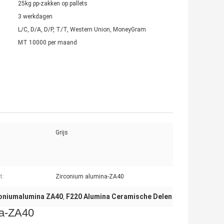
25kg pp-zakken op pallets
3 werkdagen
L/C, D/A, D/P, T/T, Western Union, MoneyGram
MT 10000 per maand
Grijs
t:
Zirconium alumina-ZA40
coniumalumina ZA40
F220 Alumina Ceramische Delen
,
na-ZA40