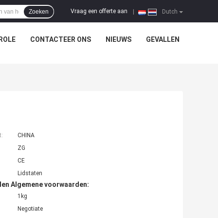
Vraag een offerte aan
Zoeken
|
Dutch
ROLE
CONTACTEER ONS
NIEUWS
GEVALLEN
t:
CHINA
ZG
CE
Lidstaten
den Algemene voorwaarden:
1kg
Negotiate