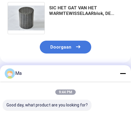
SIC HET GAT VAN HET
WARMTEWISSELAARblok, DE
MUUR VAN HET VERTICALE GAT
EN HORIZONTAAL GAT OM TWEE
MEDIA HITTEoverdracht TE
BEREIKEN
Doorgaan
Geadviseerde Producten
Ma
9:44 PM
Good day, what product are you looking for?
ZWART
SSiC kogelmolen met
Drukloos gesin