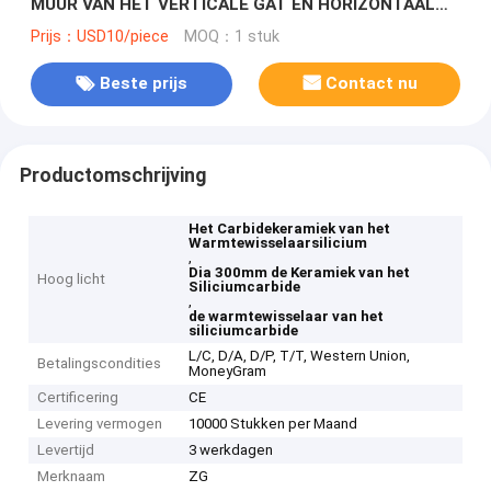
MUUR VAN HET VERTICALE GAT EN HORIZONTAAL
GAT OM TWEE MEDIA HITTEoverdracht TE BEREIKEN
Prijs：USD10/piece
MOQ：1 stuk
Beste prijs
Contact nu
Productomschrijving
Het Carbidekeramiek van het
Warmtewisselaarsilicium
,
Dia 300mm de Keramiek van het
Hoog licht
Siliciumcarbide
,
de warmtewisselaar van het
siliciumcarbide
L/C, D/A, D/P, T/T, Western Union,
Betalingscondities
MoneyGram
Certificering
CE
Levering vermogen
10000 Stukken per Maand
Levertijd
3 werkdagen
Merknaam
ZG