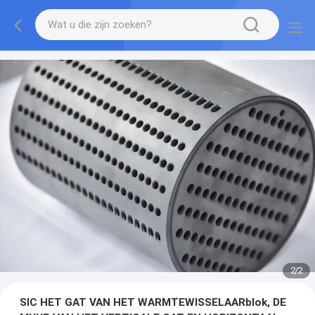
2
/
2
SIC HET GAT VAN HET WARMTEWISSELAARblok, DE