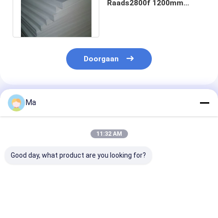
Raads2800f 1200mm
Lengte van de Dikte
Ceramische Vezel
Doorgaan
Geadviseerde Producten
Ma
11:32 AM
Good day, what product are you looking for?
OEM Speciaal
SUBSTRATEN,
GECALCINEER
Sinterend
WAFELTJES VAN
ALUMINA VOO
Ovenmeubilair voor
TECHNISCHE
HOOGWAARDI