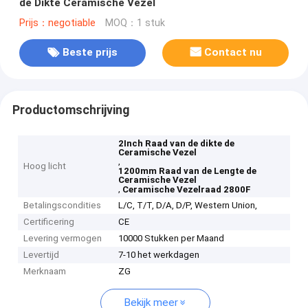
de Dikte Ceramische Vezel
Prijs：negotiable
MOQ：1 stuk
Beste prijs
Contact nu
Productomschrijving
2Inch Raad van de dikte de
Ceramische Vezel
,
Hoog licht
1200mm Raad van de Lengte de
Ceramische Vezel
,
Ceramische Vezelraad 2800F
Betalingscondities
L/C, T/T, D/A, D/P, Western Union,
Certificering
CE
Levering vermogen
10000 Stukken per Maand
Levertijd
7-10 het werkdagen
Merknaam
ZG
Bekijk meer