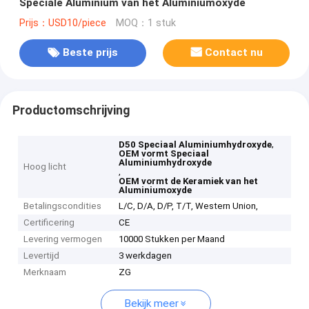
Speciale Aluminium van het Aluminiumoxyde
Prijs：USD10/piece
MOQ：1 stuk
Beste prijs
Contact nu
Productomschrijving
,
D50 Speciaal Aluminiumhydroxyde
OEM vormt Speciaal
Aluminiumhydroxyde
Hoog licht
,
OEM vormt de Keramiek van het
Aluminiumoxyde
Betalingscondities
L/C, D/A, D/P, T/T, Western Union,
Certificering
CE
Levering vermogen
10000 Stukken per Maand
Levertijd
3 werkdagen
Merknaam
ZG
Bekijk meer