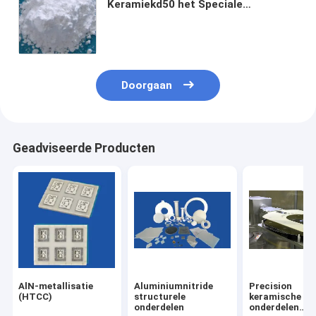
Keramiekd50 het Speciale
Aluminium van het Aluminiumoxyde
Doorgaan
Geadviseerde Producten
AlN-metallisatie
Aluminiumnitride
Precision
(HTCC)
structurele
keramische
onderdelen
onderdelen