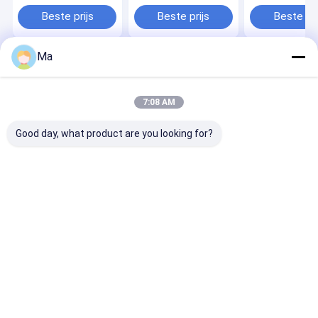
halfgeleider w
handhaving a
Beste prijs
Beste prijs
Beste pri
Ma
Thuis
Ongeveer
Contacteer
Desktop
ons
ons
Site
Sitemap
Privacy Policy
7:08 AM
Kwaliteit
SiC verwarmingselementen
China Fabriek.Copyright ©
2026 HENAN ZG INDUSTRIAL PRODUCTS CO.,LTD. All Rights
Good day, what product are you looking for?
Reserved.
Huis
Producten
Ongeveer ons