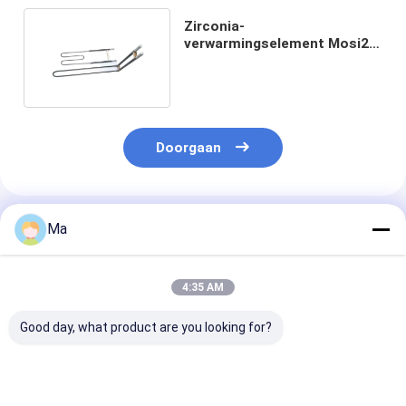
Zirconia-
verwarmingselement Mosi2
1800 U-vormige
verwarmingselement
Doorgaan
Geadviseerde Producten
Ma
4:35 AM
Good day, what product are you looking for?
MoSi2
Hoogtemperatuur
1800°C U-vor