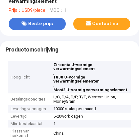
verwarmingselement
Prijs：USD9/piece
MOQ：1
Beste prijs
Contact nu
Productomschrijving
Zirconia U-vormige
verwarmingselement
,
Hoog licht
1800 U-vormige
verwarmingselementen
,
Mosi2 U-vormig verwarmingselement
L/C, D/A, D/P, T/T, Western Union,
Betalingscondities
MoneyGram
Levering vermogen
10000 stuks per maand
Levertijd
5-20work dagen
Min. bestelaantal
1
Plaats van
China
herkomst