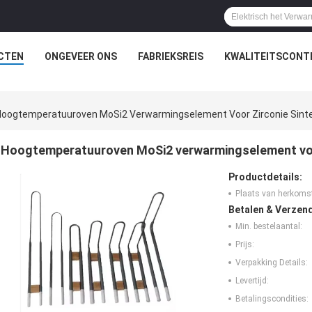
CTEN
ONGEVEER ONS
FABRIEKSREIS
KWALITEITSCONT
Hoogtemperatuuroven MoSi2 Verwarmingselement Voor Zirconie Sinte
Hoogtemperatuuroven MoSi2 verwarmingselement voor
Productdetails:
Plaats van herkoms
Betalen & Verzen
Min. bestelaantal:
Prijs:
Verpakking Details:
Levertijd:
Betalingscondities: