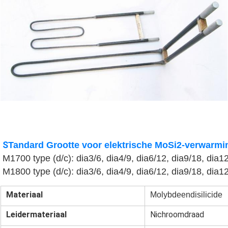
S
Tanda
rd Grootte voor elektrische MoSi2-verwarmi
M1700 type (d/c): dia3/6, dia4/9, dia6/12, dia9/18, dia1
M1800 type (d/c): dia3/6, dia4/9, dia6/12, dia9/18, dia1
Materiaal
Molybdeendisilicide
Leidermateriaal
Nichroomdraad