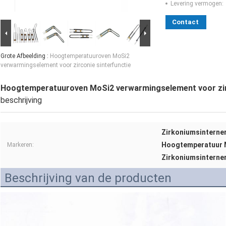
Levering vermogen:
Contact
Grote Afbeelding :
Hoogtemperatuuroven MoSi2
verwarmingselement voor zirconie sinterfunctie
Hoogtemperatuuroven MoSi2 verwarmingselement voor zirc
beschrijving
Zirkoniumsinterne
Hoogtemperatuur 
Markeren:
Zirkoniumsinterne
Beschrijving van de producten