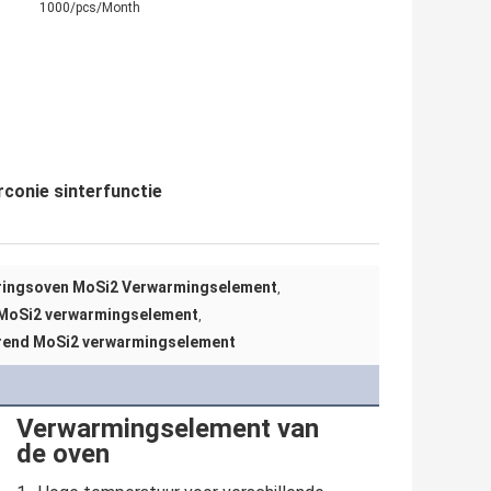
1000/pcs/Month
onie sinterfunctie
ringsoven MoSi2 Verwarmingselement
,
MoSi2 verwarmingselement
,
rend MoSi2 verwarmingselement
Verwarmingselement van
de oven