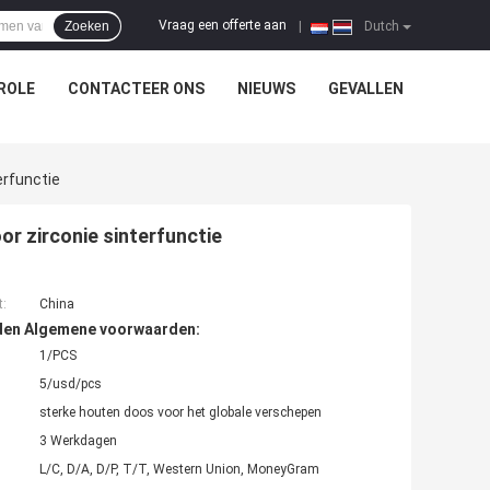
Vraag een offerte aan
Zoeken
|
Dutch
ROLE
CONTACTEER ONS
NIEUWS
GEVALLEN
rfunctie
 zirconie sinterfunctie
t:
China
den Algemene voorwaarden:
1/PCS
5/usd/pcs
sterke houten doos voor het globale verschepen
3 Werkdagen
L/C, D/A, D/P, T/T, Western Union, MoneyGram