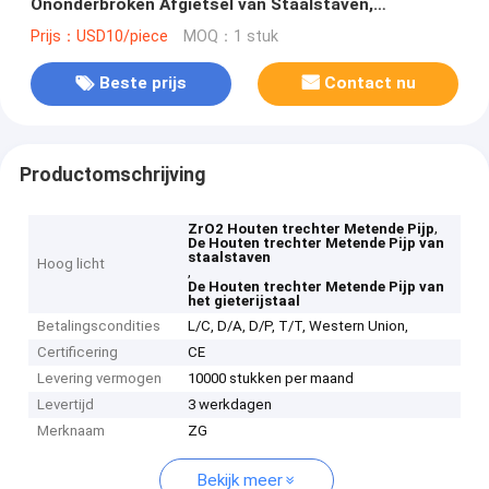
Ononderbroken Afgietsel van Staalstaven,
Gieterijstaal
Prijs：USD10/piece
MOQ：1 stuk
Beste prijs
Contact nu
Productomschrijving
,
ZrO2 Houten trechter Metende Pijp
De Houten trechter Metende Pijp van
staalstaven
Hoog licht
,
De Houten trechter Metende Pijp van
het gieterijstaal
Betalingscondities
L/C, D/A, D/P, T/T, Western Union,
Certificering
CE
Levering vermogen
10000 stukken per maand
Levertijd
3 werkdagen
Merknaam
ZG
Bekijk meer