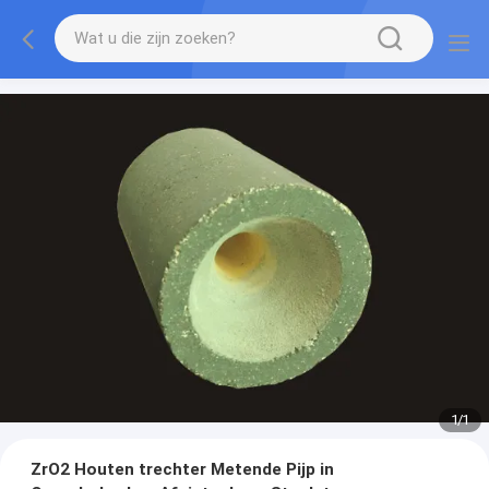
1
/
1
ZrO2 Houten trechter Metende Pijp in