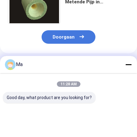
Metende Pijp in
Ononderbroken Afgietsel
van Staalstaven,
Gieterijstaal
Doorgaan
Geadviseerde Producten
Ma
11:28 AM
Good day, what product are you looking for?
POSITIONELE EN
Slijtvaste
Zirkoniumplat
LASSENspelden
Zirkoniumoxide
VOOR
Slijpmedia met Hoge