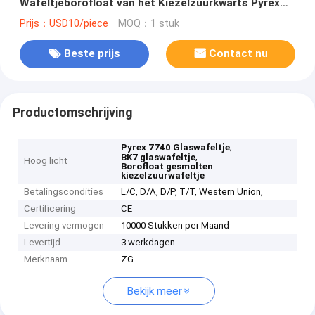
Wafeltjeborofloat van het Kiezelzuurkwarts Pyrex
7740 Natronkalkglas BK7
Prijs：USD10/piece
MOQ：1 stuk
Beste prijs
Contact nu
Productomschrijving
,
Pyrex 7740 Glaswafeltje
,
BK7 glaswafeltje
Hoog licht
Borofloat gesmolten
kiezelzuurwafeltje
Betalingscondities
L/C, D/A, D/P, T/T, Western Union,
Certificering
CE
Levering vermogen
10000 Stukken per Maand
Levertijd
3 werkdagen
Merknaam
ZG
Bekijk meer