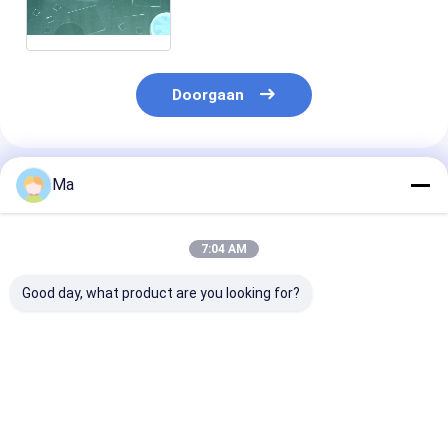
Kiezelzuurkwarts Pyrex 7740
Natronkalkglas BK7
Doorgaan
Geadviseerde Producten
Ma
7:04 AM
Good day, what product are you looking for?
Corseed elektrisch
Precision Ceramic
Hoge hardheid
geleidende
Wafer Handling Arm
Hoogtemperat
keramische handarm
Aluminiumoxide
Chemische
corrosiebeste
Keramische ar
Beste prijs
Beste prijs
Beste pri