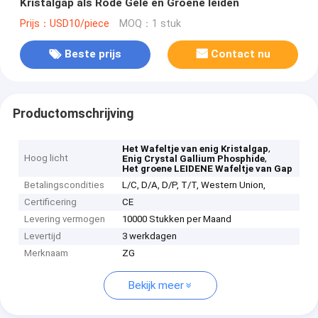
Kristalgap als Rode Gele en Groene leiden
Prijs：USD10/piece
MOQ：1 stuk
Beste prijs
Contact nu
Productomschrijving
,
Het Wafeltje van enig Kristalgap
Hoog licht
,
Enig Crystal Gallium Phosphide
Het groene LEIDENE Wafeltje van Gap
Betalingscondities
L/C, D/A, D/P, T/T, Western Union,
Certificering
CE
Levering vermogen
10000 Stukken per Maand
Levertijd
3 werkdagen
Merknaam
ZG
Bekijk meer