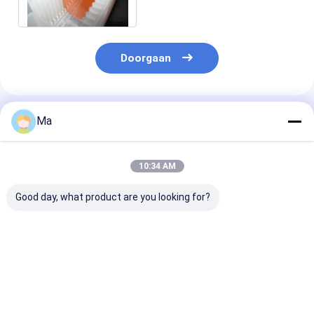
Groene leiden
Doorgaan
Geadviseerde Producten
Ma
10:34 AM
Good day, what product are you looking for?
Corseed elektrisch
Precision Ceramic
Hoge hardheid
geleidende
Wafer Handling Arm
Hoogtemperat
keramische handarm
Aluminiumoxide
Chemische
corrosiebeste
Keramische ar
Beste prijs
Beste prijs
Beste pri
halfgeleidera