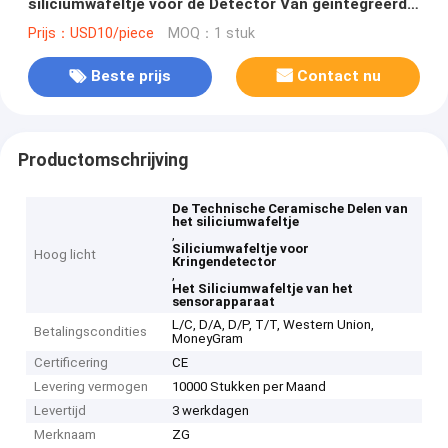
siliciumwafeltje voor de Detector Van geïntegreerde
schakelingen/Sensorapparaat
Prijs：USD10/piece
MOQ：1 stuk
Beste prijs
Contact nu
Productomschrijving
De Technische Ceramische Delen van
het siliciumwafeltje
,
Siliciumwafeltje voor
Hoog licht
Kringendetector
,
Het Siliciumwafeltje van het
sensorapparaat
L/C, D/A, D/P, T/T, Western Union,
Betalingscondities
MoneyGram
Certificering
CE
Levering vermogen
10000 Stukken per Maand
Levertijd
3 werkdagen
Merknaam
ZG