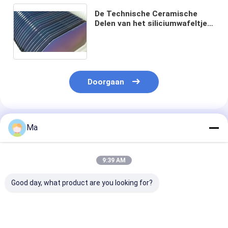
De Technische Ceramische
Delen van het siliciumwafeltje
voor de Detector Van
geïntegreerde
schakelingen/Sensorapparaat
Doorgaan
Geadviseerde Producten
Ma
9:39 AM
Good day, what product are you looking for?
Corseed elektrisch
Precision Ceramic
Hoge hardheid