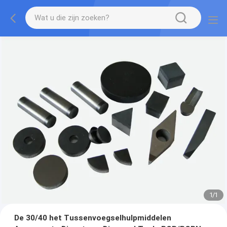
1
/
1
De 30/40 het Tussenvoegselhulpmiddelen