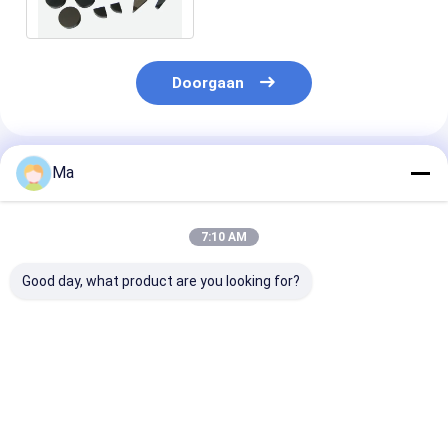
Diamond Tools PCB/PCBN
Doorgaan
Geadviseerde Producten
Ma
7:10 AM
Good day, what product are you looking for?
Diamanten
OEM Ronde vierkant
Meerzijdig
oppervlakte
technische
verwarmingss
slijpwielen met
keramische
HTCC Sintero
80#-1500#
onderdelen
Thermisch
korrelgrootte en
rendement ve
Beste prijs
Beste prijs
Beste pri
Φ150mm-Φ600mm
met 35%