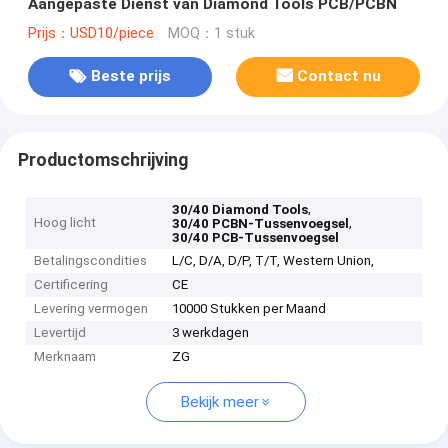
Aangepaste Dienst van Diamond Tools PCB/PCBN
Prijs：USD10/piece
MOQ：1 stuk
Beste prijs
Contact nu
Productomschrijving
,
30/40 Diamond Tools
Hoog licht
,
30/40 PCBN-Tussenvoegsel
30/40 PCB-Tussenvoegsel
Betalingscondities
L/C, D/A, D/P, T/T, Western Union,
Certificering
CE
Levering vermogen
10000 Stukken per Maand
Levertijd
3 werkdagen
Merknaam
ZG
Bekijk meer