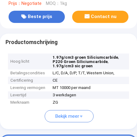
Prijs：Negotiate
MOQ：1kg
Beste prijs
Contact nu
Productomschrijving
,
1.97g/cm3 groen Siliciumcarbide
Hoog licht
,
P220 Groen Siliciumcarbide
1.97g/cm3 sic groen
Betalingscondities
L/C, D/A, D/P, T/T, Western Union,
Certificering
CE
Levering vermogen
MT 10000 per maand
Levertijd
3 werkdagen
Merknaam
ZG
Bekijk meer