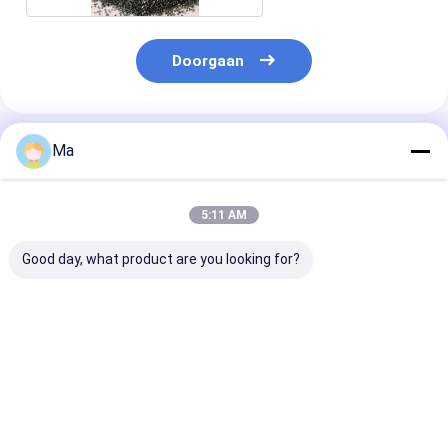
Doorgaan
Geadviseerde Producten
Ma
5:11 AM
Good day, what product are you looking for?
Holle
ROLLING HET
HET POEDER 
glasmicrosferen lage
NITRIDE
HET BORIUMni
dichtheid
CERAMISCHE
OP HOOGWAA
BALLEN VAN HET
VUURVAST
LAGERSsi3n4
MATERIAAL E
Beste prijs
Beste prijs
Beste pri
SILICIUM VOOR
SUPERHARD-
ROLLENDE LAGERS
MATERIAAL W