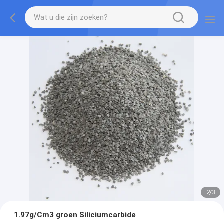
2
/
3
1.97g/Cm3 groen Siliciumcarbide