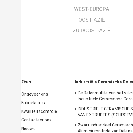
WEST-EUROPA
OOST-AZIË
ZUIDOOST-AZIË
Over
Industriële Ceramische Dele
De Delenmullite van het silic
Ongeveer ons
Industriële Ceramische Cer
Fabrieksreis
Buizen van de
INDUSTRIËLE CERAMISCHE
Thermokoppelbescherming
Kwaliteitscontrole
VAN EXTRUDERS (SCHROEVE
Contacteer ons
VAN EXTRUDERS (KERNEN)
Zwart Industrieel Ceramisch
Nieuws
Aluminiumnitride van Delenal