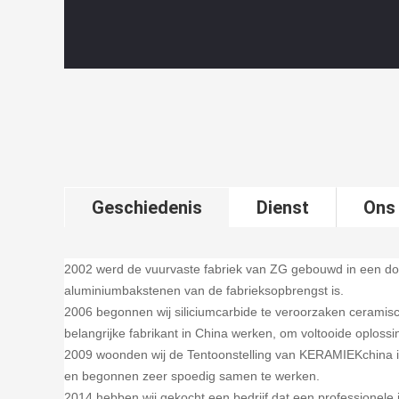
Geschiedenis
Dienst
Ons
2002 werd de vuurvaste fabriek van ZG gebouwd in een dor
aluminiumbakstenen van de fabrieksopbrengst is.
2006 begonnen wij siliciumcarbide te veroorzaken ceramisch
belangrijke fabrikant in China werken, om voltooide oploss
2009 woonden wij de Tentoonstelling van KERAMIEKchina in
en begonnen zeer spoedig samen te werken.
2014 hebben wij gekocht een bedrijf dat een professionele i