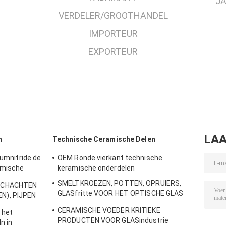
JA
VERDELER/GROOTHANDEL
IMPORTEUR
EXPORTEUR
LAA
n
Technische Ceramische Delen
iumnitride de
OEM Ronde vierkant technische
amische
keramische onderdelen
SMELTKROEZEN, POTTEN, OPRUIERS,
 SCHACHTEN
GLASfritte VOOR HET OPTISCHE GLAS
N), PIJPEN
SMELTEN
CERAMISCHE VOEDER KRITIEKE
 het
PRODUCTEN VOOR GLASindustrie
n in