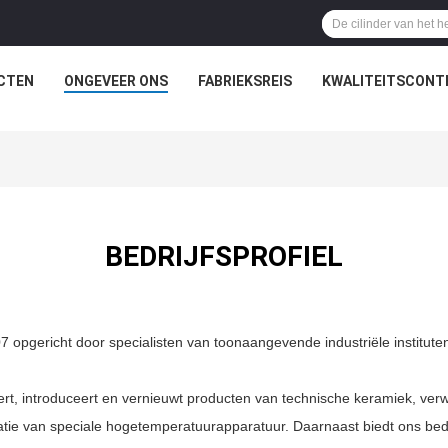
CTEN
ONGEVEER ONS
FABRIEKSREIS
KWALITEITSCONT
BEDRIJFSPROFIEL
07 opgericht door specialisten van toonaangevende industriële institut
evert, introduceert en vernieuwt producten van technische keramiek, ve
atie van speciale hogetemperatuurapparatuur. Daarnaast biedt ons bedr