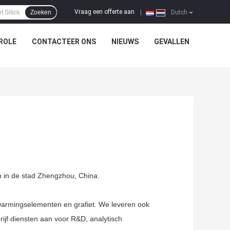
Vraag een offerte aan
Zoeken
|
Dutch
ROLE
CONTACTEER ONS
NIEUWS
GEVALLEN
en in de stad Zhengzhou, China.
rwarmingselementen en grafiet. We leveren ook
ijf diensten aan voor R&D, analytisch