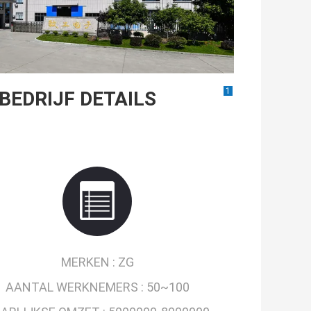
1
BEDRIJF DETAILS
MERKEN :
ZG
AANTAL WERKNEMERS :
50~100