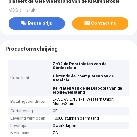
plateert de Gele Weerstand van de Kleurenerosie
MOQ：1 stuk
Beste prijs
Contact nu
Productomschrijving
ZrO2 de Poortplaten van de
Gietlepeldia
,
Gietende de Poortplaten van de
Hoog licht
Staaldia
,
De Platen van de de Diapoort van de
erosieweerstand
L/C, D/A, D/P, T/T, Western Union,
Betalingscondities
MoneyGram
Certificering
CE
Levering vermogen
10000 stukken per maand
Levertijd
3 werkdagen
Merknaam
ZG