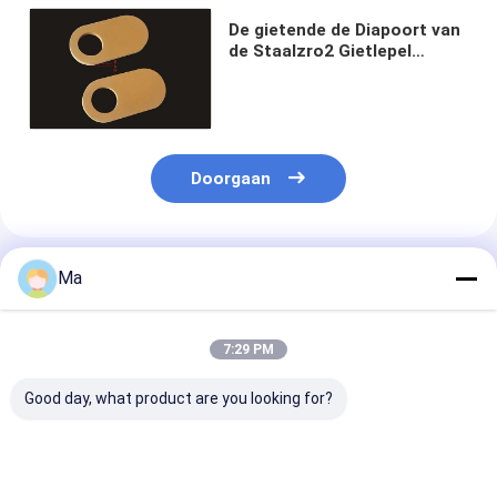
De gietende de Diapoort van
de Staalzro2 Gietlepel
plateert de Gele Weerstand
van de Kleurenerosie
Doorgaan
Geadviseerde Producten
Ma
7:29 PM
Good day, what product are you looking for?
POSITIONELE EN
Slijtvaste
Zirkoniumplat